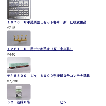
１６７６ サボ受票差しセット客車 新 仕様変更品
¥715
１２６１ ＤＬ用デッキ手すり座（中央孔）
¥440
チキ５５００ １次 ６０００形淡緑３号コンテナ搭載
¥7,700
５２ 淡緑６号 ビン