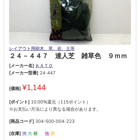
レイアウト用樹木、草、岩、土等
２４－４４７ 達人芝 雑草色 ９ｍｍ
[メーカー名]
ＫＡＴＯ
[メーカー型番]
24-447
¥1,144
[価格]
[ポイント]
10.00%還元（115ポイント）
※お支払い方法により異なる場合があります。
[商品コード]
304-500-004-223
[在庫]
渋
大
横
―
池
宿