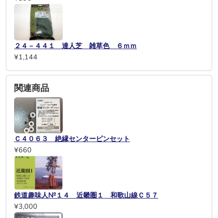
２４－４４１ 達人芝 雑草色 ６ｍｍ
¥1,144
関連商品
Ｃ４０６３ 絶縁センターピンセット
¥660
鉄道趣味人№１４ 近畿圏１ 和歌山線Ｃ５７
¥3,000