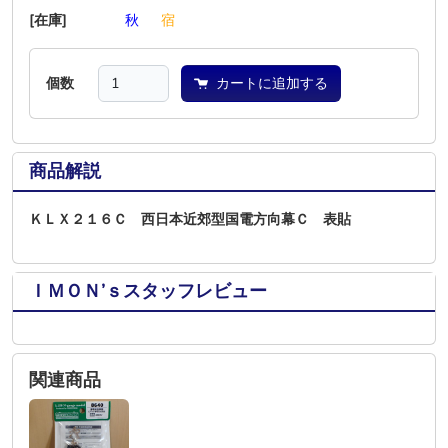
[在庫]
―
―
―
秋
―
宿
個数
カートに追加する
商品解説
ＫＬＸ２１６Ｃ 西日本近郊型国電方向幕Ｃ 表貼
ＩＭＯＮ’ｓスタッフレビュー
関連商品