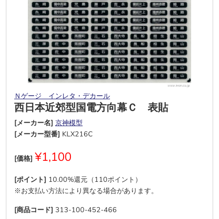
Ｎゲージ インレタ・デカール
西日本近郊型国電方向幕Ｃ 表貼
[メーカー名]
京神模型
[メーカー型番]
KLX216C
¥1,100
[価格]
[ポイント]
10.00%還元（110ポイント）
※お支払い方法により異なる場合があります。
[商品コード]
313-100-452-466