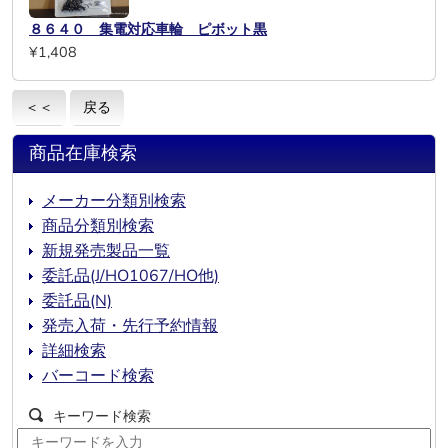
８６４０ 集電対応車輪 ピボット黒
¥1,408
＜＜
戻る
商品在庫検索
メーカー分類別検索
商品分類別検索
新規発売製品一覧
委託品(J/HO1067/HO他)
委託品(N)
発売入荷・先行予約情報
詳細検索
バーコード検索
キーワード検索