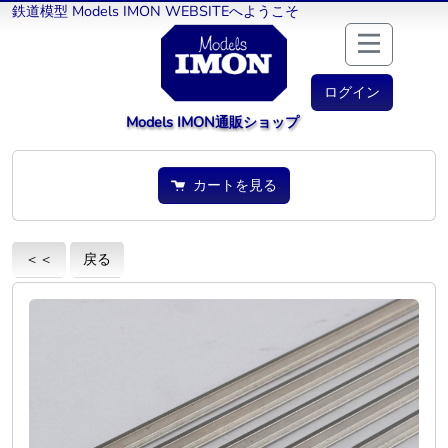
鉄道模型 Models IMON WEBSITEへようこそ
ログイン
Models IMON通販ショップ
カートを見る
＜＜
戻る