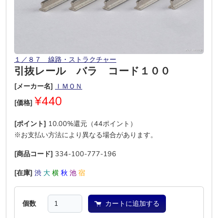
１／８７ 線路・ストラクチャー
引抜レール バラ コード１００
[メーカー名]
ＩＭＯＮ
¥440
[価格]
[ポイント]
10.00%還元（44ポイント）
※お支払い方法により異なる場合があります。
[商品コード]
334-100-777-196
[在庫]
渋
大
横
秋
池
宿
個数
カートに追加する