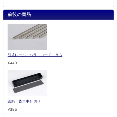
前後の商品
引抜レール バラ コード ８３
¥440
紙箱 貨車中仕切り
¥385