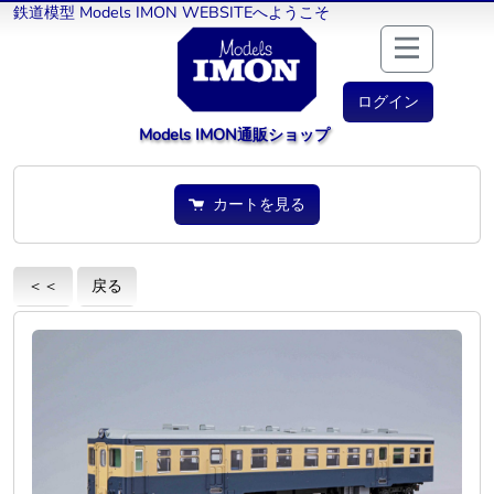
鉄道模型 Models IMON WEBSITEへようこそ
ログイン
Models IMON通販ショップ
カートを見る
＜＜
戻る