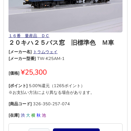
１６番 量産品 ＤＣ
２０キハ２５バス窓 旧標準色 Ｍ車
[メーカー名]
トラムウェイ
[メーカー型番]
TW-K25AM-1
¥25,300
[価格]
[ポイント]
5.00%還元（1265ポイント）
※お支払い方法により異なる場合があります。
[商品コード]
326-350-257-074
[在庫]
渋
大
横
秋
池
―