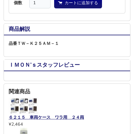
個数
カートに追加する
商品解説
品番ＴＷ－Ｋ２５ＡＭ－１
ＩＭＯＮ’ｓスタッフレビュー
関連商品
６２１５ 車両ケース ワラ用 ２４両
¥2,464