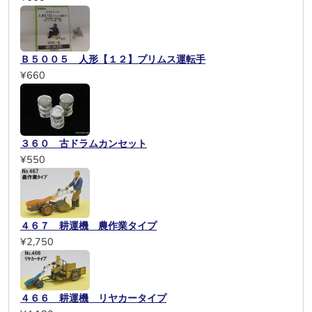
Ｂ５００５ 人形【１２】プリムス運転手
¥660
３６０ 古ドラムカンセット
¥550
４６７ 耕運機 農作業タイプ
¥2,750
４６６ 耕運機 リヤカータイプ