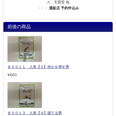
ス、天賞堂 他
・・・
通販店 予約申込み
前後の商品
Ｂ５０１１ 人形【２】何かを押す男
¥660
Ｂ５０１３ 人形【４】寝てる男