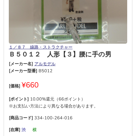
１／８７ 線路・ストラクチャー
Ｂ５０１２ 人形【３】腰に手の男
[メーカー名]
アルモデル
[メーカー型番]
B5012
¥660
[価格]
[ポイント]
10.00%還元（66ポイント）
※お支払い方法により異なる場合があります。
[商品コード]
334-100-264-016
[在庫]
渋
―
横
―
―
―