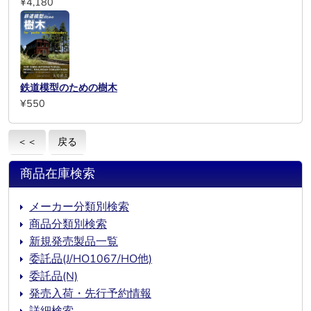
¥4,180
鉄道模型のための樹木
¥550
＜＜
戻る
商品在庫検索
メーカー分類別検索
商品分類別検索
新規発売製品一覧
委託品(J/HO1067/HO他)
委託品(N)
発売入荷・先行予約情報