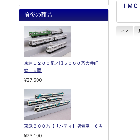
ＩＭＯ
前後の商品
＜＜
東急５２００系／旧５０００系大井町
線 ５両
¥27,500
東武５００系【リバティ】増備車 ６両
¥23,100