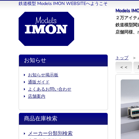
鉄道模型 Models IMON WEBSITEへようこそ
Models 
２万アイテム
鉄道模型関
店舗同様、
トップ
＞
お知らせ
＜＜
お知らせ掲示板
通販ガイド
よくあるお問い合わせ
店舗案内
商品在庫検索
メーカー分類別検索