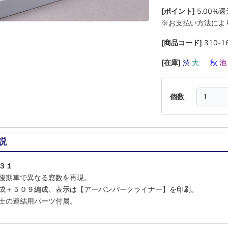
[ポイント]
5.00%
※お支払い方法によ
[商品コード]
310-1
[在庫]
渋
大
―
秋
個数
説
３１
後期車で異なる窓数を再現。
成＋５０９編成、表示は【アーバンパークライナー】を印刷。
士の連結用パーツ付属。