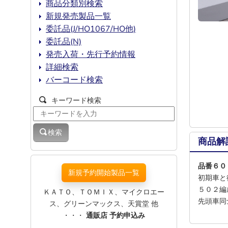
商品分類別検索
新規発売製品一覧
委託品(J/HO1067/HO他)
委託品(N)
発売入荷・先行予約情報
詳細検索
バーコード検索
キーワード検索
検索
商品解
品番６０
新規予約開始製品一覧
初期車と
５０２編
ＫＡＴＯ、ＴＯＭＩＸ、マイクロエー
先頭車同
ス、グリーンマックス、天賞堂 他
・・・
通販店 予約申込み