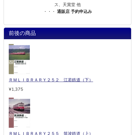
ス、天賞堂 他
・・・
通販店 予約申込み
前後の商品
ＲＭＬＩＢＲＡＲＹ２５２ 江若鉄道（下）
¥1,375
ＲＭＬＩＢＲＡＲＹ２５５ 筑波鉄道（上）