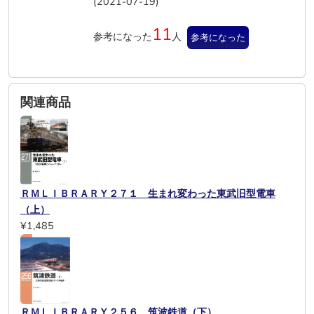
(2021-07-19)
11
参考になった
人
参考になった
関連商品
ＲＭＬＩＢＲＡＲＹ２７１ 生まれ変わった東武旧型電車
（上）
¥1,485
ＲＭＬＩＢＲＡＲＹ２５６ 筑波鉄道（下）