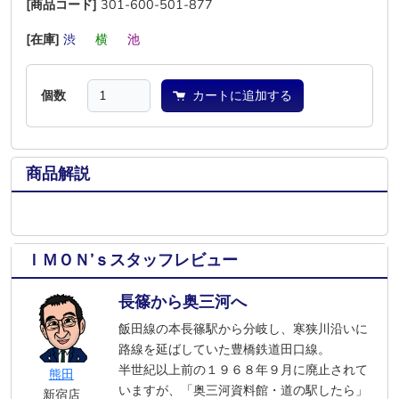
[商品コード]
301-600-501-877
[在庫]
渋
―
横
―
池
―
個数
カートに追加する
商品解説
ＩＭＯＮ’ｓスタッフレビュー
長篠から奥三河へ
飯田線の本長篠駅から分岐し、寒狭川沿いに
路線を延ばしていた豊橋鉄道田口線。
半世紀以上前の１９６８年９月に廃止されて
熊田
いますが、「奥三河資料館・道の駅したら」
新宿店