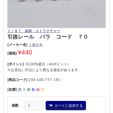
１／８７ 線路・ストラクチャー
引抜レール バラ コード ７０
[メーカー名]
ＩＭＯＮ
¥440
[価格]
[ポイント]
10.00%還元（44ポイント）
※お支払い方法により異なる場合があります。
[商品コード]
334-100-777-191
[在庫]
渋
大
横
秋
池
宿
個数
カートに追加する