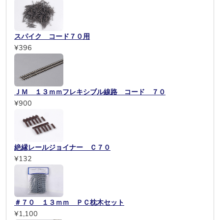
スパイク コード７０用
¥396
ＪＭ １３ｍｍフレキシブル線路 コード ７０
¥900
絶縁レールジョイナー Ｃ７０
¥132
＃７０ １３ｍｍ ＰＣ枕木セット
¥1,100