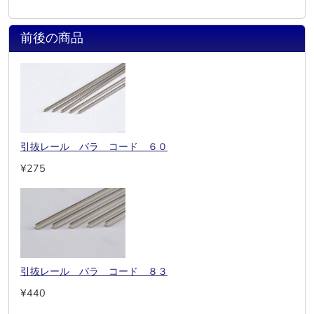
前後の商品
引抜レール バラ コード ６０
¥275
引抜レール バラ コード ８３
¥440