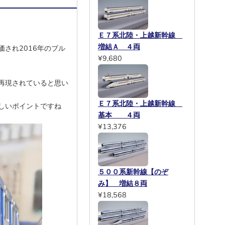
Ｅ７系北陸・上越新幹線
増結Ａ ４両
され2016年のブル
¥9,680
再現されていると思い
Ｅ７系北陸・上越新幹線
しいポイントですね
基本 ４両
¥13,376
５００系新幹線【のぞ
み】 増結８両
¥18,568