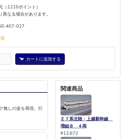
還元（1210ポイント）
り異なる場合があります。
60-407-027
池
宿
カートに追加する
関連商品
ク無しの姿を再現。行
Ｅ７系北陸・上越新幹線
増結Ｂ ４両
¥12,672