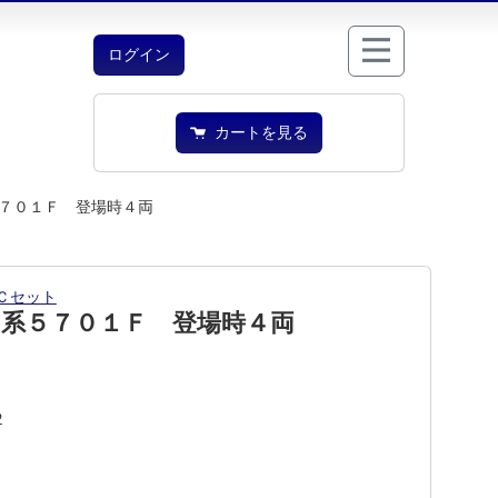
ログイン
カートを見る
７０１Ｆ 登場時４両
Ｃセット
０系５７０１Ｆ 登場時４両
2