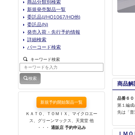
商品分類別検索
新規発売製品一覧
委託品(J/HO1067/HO他)
委託品(N)
発売入荷・先行予約情報
詳細検索
バーコード検索
キーワード検索
検索
商品解
品番６０
新規予約開始製品一覧
第１編成
先は「普
ＫＡＴＯ、ＴＯＭＩＸ、マイクロエー
ス、グリーンマックス、天賞堂 他
・・・
通販店 予約申込み
ＩＭＯ