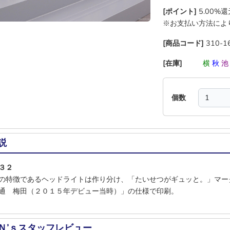
[ポイント]
5.00%
※お支払い方法によ
[商品コード]
310-1
[在庫]
―
―
横
秋
個数
説
３２
の特徴であるヘッドライトは作り分け、「たいせつがギュッと。」マー
通 梅田（２０１５年デビュー当時）」の仕様で印刷。
Ｎ’ｓスタッフレビュー