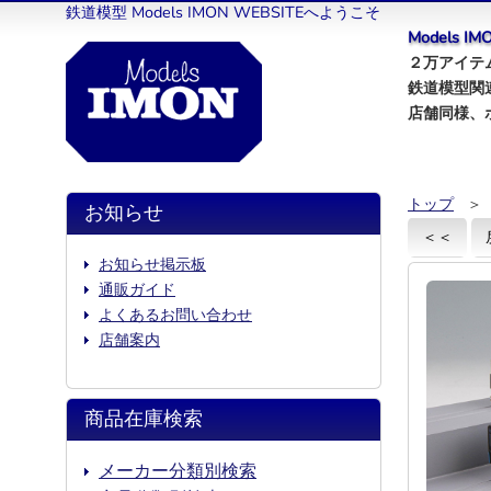
鉄道模型 Models IMON WEBSITEへようこそ
Models 
２万アイテム
鉄道模型関
店舗同様、
トップ
＞
お知らせ
＜＜
お知らせ掲示板
通販ガイド
よくあるお問い合わせ
店舗案内
商品在庫検索
メーカー分類別検索