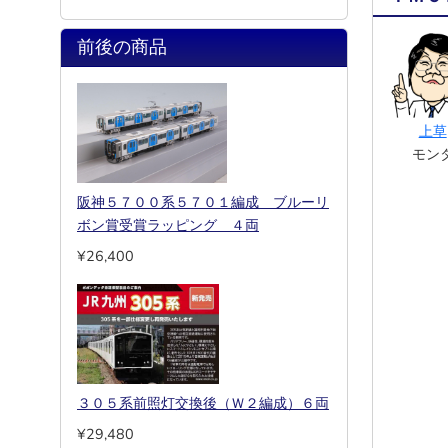
前後の商品
上草
モン
阪神５７００系５７０１編成 ブルーリ
ボン賞受賞ラッピング ４両
¥26,400
３０５系前照灯交換後（Ｗ２編成）６両
¥29,480