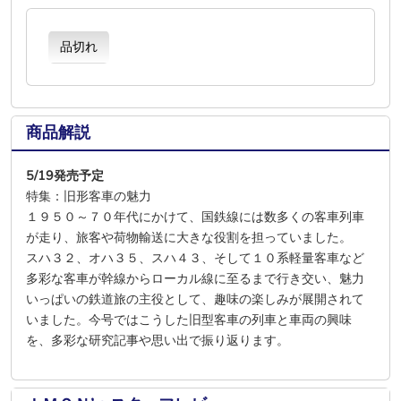
品切れ
商品解説
5/19発売予定
特集：旧形客車の魅力
１９５０～７０年代にかけて、国鉄線には数多くの客車列車
が走り、旅客や荷物輸送に大きな役割を担っていました。
スハ３２、オハ３５、スハ４３、そして１０系軽量客車など
多彩な客車が幹線からローカル線に至るまで行き交い、魅力
いっぱいの鉄道旅の主役として、趣味の楽しみが展開されて
いました。今号ではこうした旧型客車の列車と車両の興味
を、多彩な研究記事や思い出で振り返ります。