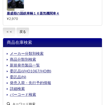
最盛期の国鉄車輌１６蒸気機関車４
¥2,970
＜＜
戻る
商品在庫検索
メーカー分類別検索
商品分類別検索
新規発売製品一覧
委託品(J/HO1067/HO他)
委託品(N)
発売入荷・先行予約情報
詳細検索
バーコード検索
キーワード検索