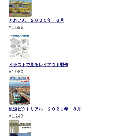
とれいん ２０２１年 ６月
¥1,595
イラストで見るレイアウト製作
¥1,980
鉄道ピクトリアル ２０２１年 ８月
¥1,249