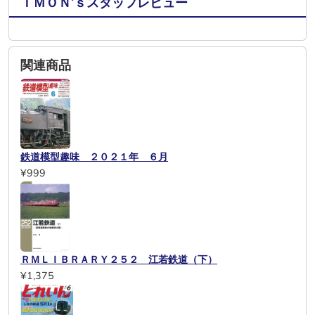
ＩＭＯＮ’ｓスタッフレビュー
関連商品
鉄道模型趣味 ２０２１年 ６月
¥999
ＲＭＬＩＢＲＡＲＹ２５２ 江若鉄道（下）
¥1,375