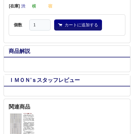
[在庫]
渋
―
横
―
―
宿
個数
カートに追加する
商品解説
ＩＭＯＮ’ｓスタッフレビュー
関連商品