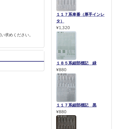
１１７系車番（厚手インレ
タ）
¥1,320
お買い求めください。
１８５系細部標記 緑
¥880
１１７系細部標記 黒
¥880