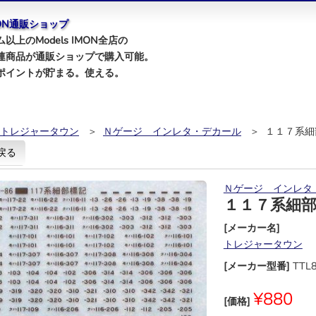
IMON通販ショップ
以上のModels IMON全店の
連商品が通販ショップで購入可能。
ポイントが貯まる。使える。
トレジャータウン
＞
Ｎゲージ インレタ・デカール
＞ １１７系細
戻る
Ｎゲージ インレタ
１１７系細
[メーカー名]
トレジャータウン
[メーカー型番]
TTL
¥880
[価格]