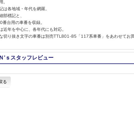
用。
記は各地域・年代を網羅。
細部標記と、
300番台用の車番を収録。
は近年を中心に、各年代にも対応。
な切り抜き文字の車番は別売TTL801-85「117系車番」をあわせて
Ｎ’ｓスタッフレビュー
戻る