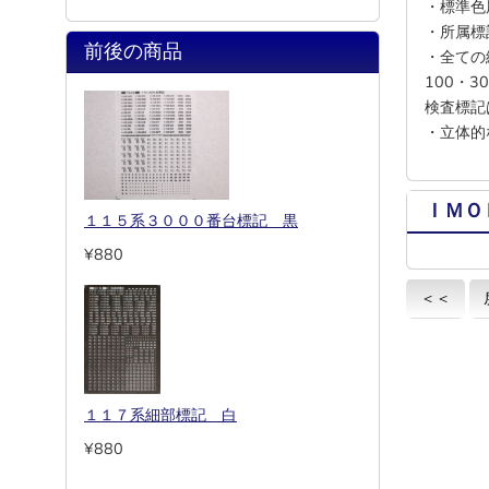
・標準色
・所属標
前後の商品
・全ての
100・
検査標記
・立体的
ＩＭＯ
１１５系３０００番台標記 黒
¥880
＜＜
１１７系細部標記 白
¥880