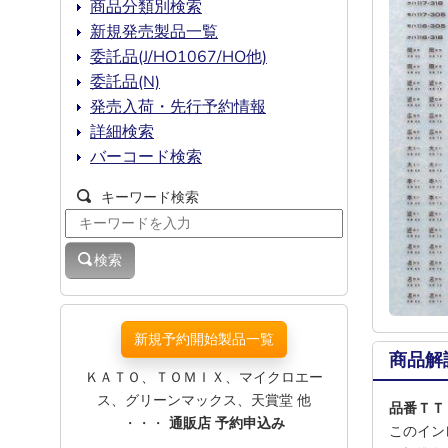
商品分類別検索
新規発売製品一覧
委託品(J/HO1067/HO他)
委託品(N)
発売入荷・先行予約情報
詳細検索
バーコード検索
キーワード検索
検索
新規予約開始製品一覧
商品解
ＫＡＴＯ、ＴＯＭＩＸ、マイクロエー
ス、グリーンマックス、天賞堂 他
品番ＴＴ
・・・
通販店 予約申込み
このイン