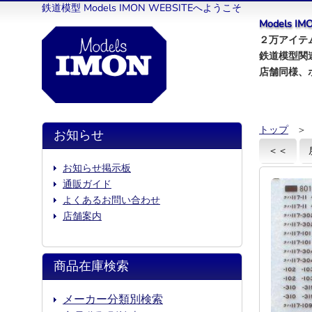
鉄道模型 Models IMON WEBSITEへようこそ
Models 
２万アイテム
鉄道模型関
店舗同様、
トップ
＞
お知らせ
＜＜
お知らせ掲示板
通販ガイド
よくあるお問い合わせ
店舗案内
商品在庫検索
メーカー分類別検索