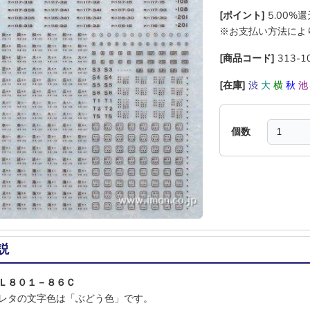
[ポイント]
5.00%
※お支払い方法によ
[商品コード]
313-1
[在庫]
渋
大
横
秋
個数
説
Ｌ８０１－８６Ｃ
レタの文字色は「ぶどう色」です。