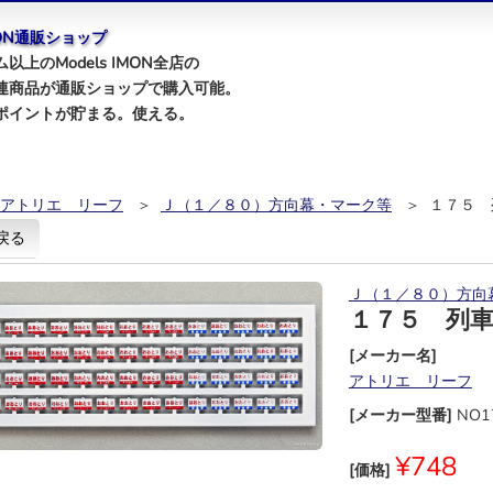
IMON通販ショップ
以上のModels IMON全店の
連商品が通販ショップで購入可能。
ポイントが貯まる。使える。
アトリエ リーフ
＞
Ｊ（１／８０）方向幕・マーク等
＞ １７５ 
戻る
Ｊ（１／８０）方向
１７５ 列
[メーカー名]
アトリエ リーフ
[メーカー型番]
NO1
¥748
[価格]