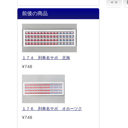
＜＜
前後の商品
１７４ 列車名サボ 北海
¥748
１７６ 列車名サボ オホーツク
¥748