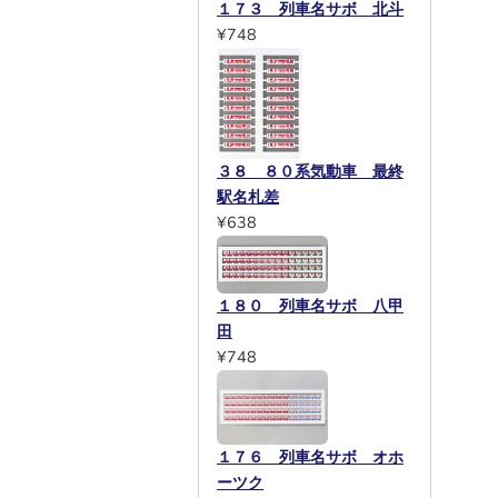
１７３ 列車名サボ 北斗
¥748
３８ ８０系気動車 最終
駅名札差
¥638
１８０ 列車名サボ 八甲
田
¥748
１７６ 列車名サボ オホ
ーツク