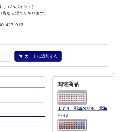
%還元（75ポイント）
り異なる場合があります。
00-427-012
池
―
カートに追加する
関連商品
１７４ 列車名サボ 北海
¥748