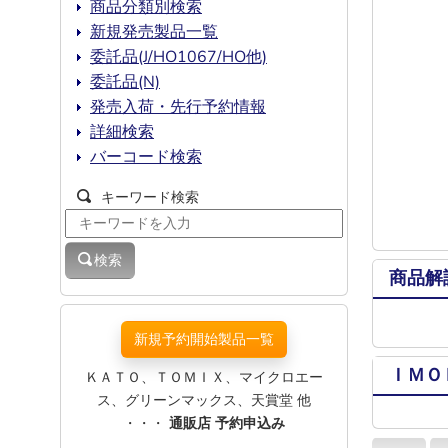
商品分類別検索
新規発売製品一覧
委託品(J/HO1067/HO他)
委託品(N)
発売入荷・先行予約情報
詳細検索
バーコード検索
キーワード検索
検索
商品解
新規予約開始製品一覧
ＩＭＯ
ＫＡＴＯ、ＴＯＭＩＸ、マイクロエー
ス、グリーンマックス、天賞堂 他
・・・
通販店 予約申込み