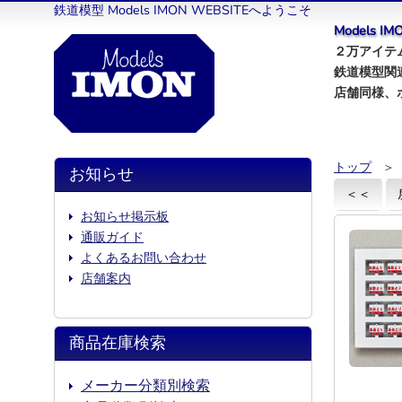
鉄道模型 Models IMON WEBSITEへようこそ
Models 
２万アイテム
鉄道模型関
店舗同様、
トップ
＞
お知らせ
＜＜
お知らせ掲示板
通販ガイド
よくあるお問い合わせ
店舗案内
商品在庫検索
メーカー分類別検索