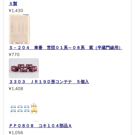
Ｘ製
¥1,430
Ｓ－２０４ 車番 営団０１系～０８系 紫（半蔵門線用）
¥770
３３０３ ＪＲ１９Ｄ形コンテナ ５個入
¥1,408
ＰＰ０８０８ コキ１０４部品Ａ
¥1,056