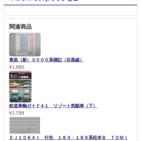
関連商品
東急（新）３０００系標記（目黒線）
¥1,980
鉄道車輌ガイド４１ リゾート気動車（下）
¥2,799
ＥＪ１０６４ｔ 行先 １８３・１８９系松本Ｂ ＴＯＭＩ