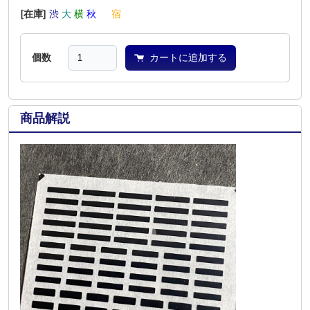
[在庫]
渋
大
横
秋
―
宿
個数
カートに追加する
商品解説