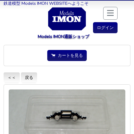
鉄道模型 Models IMON WEBSITEへようこそ
ログイン
Models IMON通販ショップ
カートを見る
＜＜
戻る