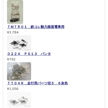
ＴＭＴＲ０１＿鉄コレ動力路面電車用
¥3,784
０２２４ ＰＳ１３ パンタ
¥792
ＴＴ０４Ｒ＿走行用パーツ径５．６灰色
¥1,056