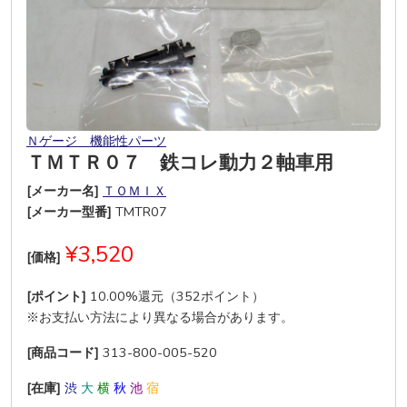
Ｎゲージ 機能性パーツ
ＴＭＴＲ０７ 鉄コレ動力２軸車用
[メーカー名]
ＴＯＭＩＸ
[メーカー型番]
TMTR07
¥3,520
[価格]
[ポイント]
10.00%還元（352ポイント）
※お支払い方法により異なる場合があります。
[商品コード]
313-800-005-520
[在庫]
渋
大
横
秋
池
宿