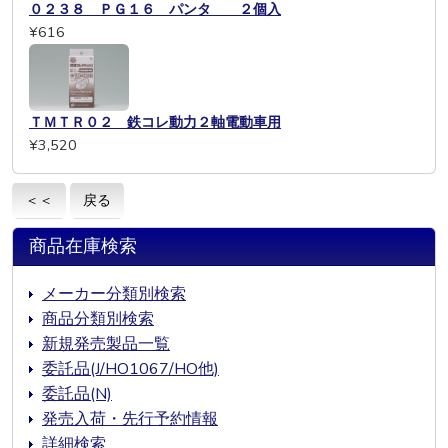
０２３８ ＰＧ１６ パンタ ２個入
¥616
ＴＭＴＲ０２ 鉄コレ動力２軸電動車用
¥3,520
＜＜
戻る
商品在庫検索
メーカー分類別検索
商品分類別検索
新規発売製品一覧
委託品(J/HO1067/HO他)
委託品(N)
発売入荷・先行予約情報
詳細検索