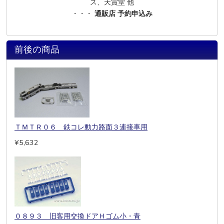
ス、天賞堂 他
・・・
通販店 予約申込み
前後の商品
ＴＭＴＲ０６ 鉄コレ動力路面３連接車用
¥5,632
０８９３ 旧客用交換ドアＨゴム小・青