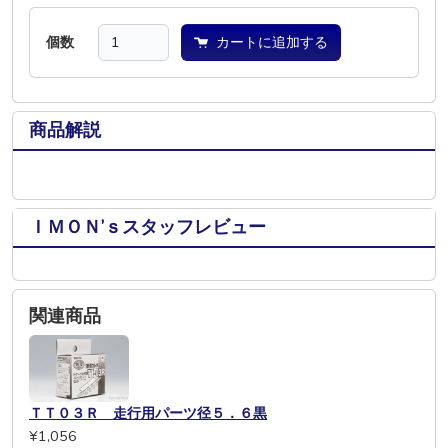
個数
カートに追加する
商品解説
ＩＭＯＮ’ｓスタッフレビュー
関連商品
ＴＴ０３Ｒ 走行用パーツ径５．６黒
¥1,056