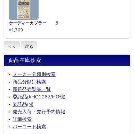
ケーディーカプラー ５
¥1,760
＜＜
戻る
商品在庫検索
メーカー分類別検索
商品分類別検索
新規発売製品一覧
委託品(J/HO1067/HO他)
委託品(N)
発売入荷・先行予約情報
詳細検索
バーコード検索