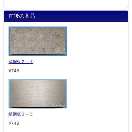
前後の商品
縞鋼板２－１
¥748
縞鋼板２－３
¥748