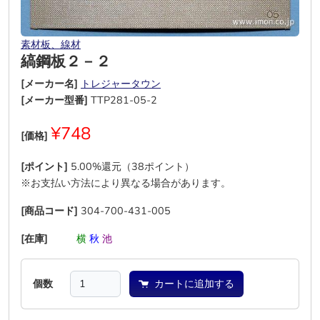
素材板、線材
縞鋼板２－２
[メーカー名]
トレジャータウン
[メーカー型番]
TTP281-05-2
¥748
[価格]
[ポイント]
5.00%還元（38ポイント）
※お支払い方法により異なる場合があります。
[商品コード]
304-700-431-005
[在庫]
―
―
横
秋
池
―
個数
カートに追加する