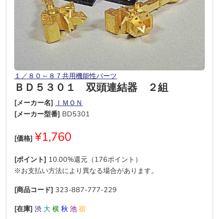
１／８０～８７共用機能性パーツ
ＢＤ５３０１ 双頭連結器 ２組
[メーカー名]
ＩＭＯＮ
[メーカー型番]
BD5301
¥1,760
[価格]
[ポイント]
10.00%還元（176ポイント）
※お支払い方法により異なる場合があります。
[商品コード]
323-887-777-229
[在庫]
渋
大
横
秋
池
宿