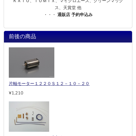
ＫＡＴＯ、ＴＯＭＩＸ、マイクロエース、グリーンマック
ス、天賞堂 他
・・・
通販店 予約申込み
前後の商品
片軸モーター１２２０Ｓ１２－１０－２０
¥1,210