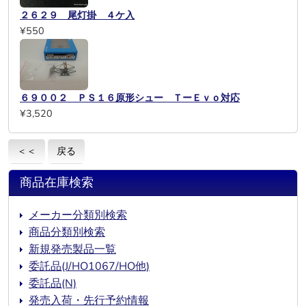
２６２９ 尾灯掛 ４ケ入
¥550
６９００２ ＰＳ１６原形シュー ＴーＥｖｏ対応
¥3,520
＜＜
戻る
商品在庫検索
メーカー分類別検索
商品分類別検索
新規発売製品一覧
委託品(J/HO1067/HO他)
委託品(N)
発売入荷・先行予約情報