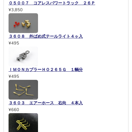
０５００７ コアレスパワートラック ２６Ｐ
¥3,850
３６０８ 外ばめ式テールライト４ヶ入
¥495
ＩＭＯＮカプラーＨＯ２６５Ｇ １輌分
¥495
３６０３ エアーホース 右向 ４本入
¥660