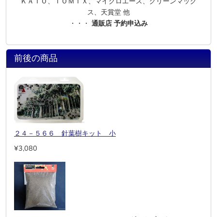
ＫＡＴＯ、ＴＯＭＩＸ、マイクロエース、グリーンマック
ス、天賞堂 他
・・・
通販店 予約申込み
前後の商品
２４－５６６ 針葉樹キット 小
¥3,080