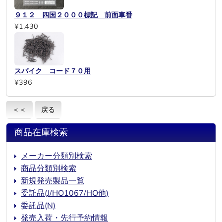
９１２ 四国２０００標記 前面車番
¥1,430
スパイク コード７０用
¥396
＜＜
戻る
商品在庫検索
メーカー分類別検索
商品分類別検索
新規発売製品一覧
委託品(J/HO1067/HO他)
委託品(N)
発売入荷・先行予約情報