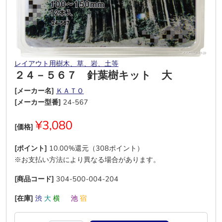
レイアウト用樹木、草、岩、土等
２４－５６７ 針葉樹キット 大
[メーカー名]
ＫＡＴＯ
[メーカー型番]
24-567
¥3,080
[価格]
[ポイント]
10.00%還元（308ポイント）
※お支払い方法により異なる場合があります。
[商品コード]
304-500-004-204
[在庫]
渋
大
横
―
池
宿