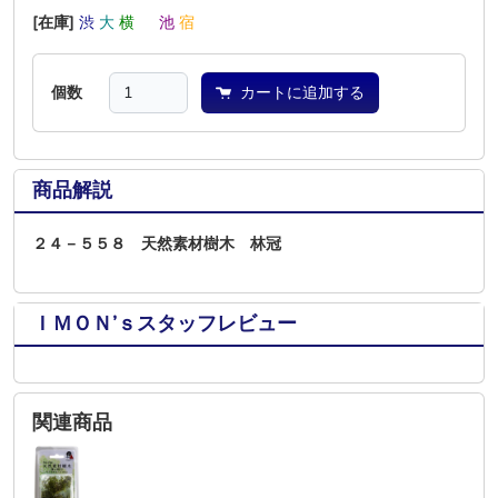
[在庫]
渋
大
横
―
池
宿
個数
カートに追加する
商品解説
２４－５５８ 天然素材樹木 林冠
ＩＭＯＮ’ｓスタッフレビュー
関連商品