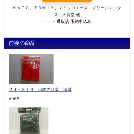
ＫＡＴＯ、ＴＯＭＩＸ、マイクロエース、グリーンマック
ス、天賞堂 他
・・・
通販店 予約申込み
前後の商品
２４－３７９ 日本の紅葉 深緋
¥968