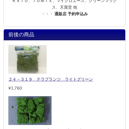
ＫＡＴＯ、ＴＯＭＩＸ、マイクロエース、グリーンマック
ス、天賞堂 他
・・・
通販店 予約申込み
前後の商品
２４－３１９ テラプランツ ライトグリーン
¥1,760