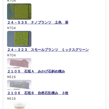
¥704
２４－５３５ ナノプランツ 土色 茶
¥704
２４－３２３ スモールプランツ ミックスグリーン
¥704
２１０５ 石垣Ａ みかげ石斜め積み
¥616
２１０６ 石垣Ｂ 自然石乱積み ３枚
¥616