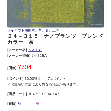
レイアウト用樹木、草、岩、土等
２４－３１５ ナノプランツ ブレンド
カラー 茶
[メーカー名]
ＫＡＴＯ
[メーカー型番]
24-315A
¥704
[価格]
[ポイント]
10.00%還元（71ポイント）
※お支払い方法により異なる場合があります。
[商品コード]
304-500-004-147
[在庫]
渋
―
―
―
池
―