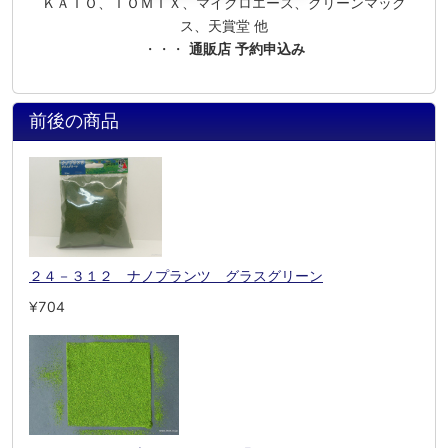
ＫＡＴＯ、ＴＯＭＩＸ、マイクロエース、グリーンマック
ス、天賞堂 他
・・・
通販店 予約申込み
前後の商品
２４－３１２ ナノプランツ グラスグリーン
¥704