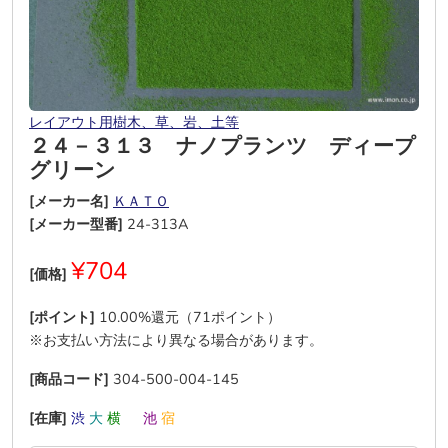
レイアウト用樹木、草、岩、土等
２４－３１３ ナノプランツ ディープ
グリーン
[メーカー名]
ＫＡＴＯ
[メーカー型番]
24-313A
¥704
[価格]
[ポイント]
10.00%還元（71ポイント）
※お支払い方法により異なる場合があります。
[商品コード]
304-500-004-145
[在庫]
渋
大
横
―
池
宿