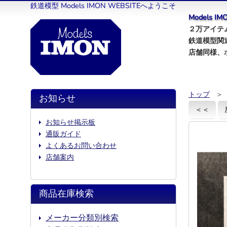
鉄道模型 Models IMON WEBSITEへようこそ
Models 
２万アイテム
鉄道模型関
店舗同様、
トップ
＞
お知らせ
＜＜
お知らせ掲示板
通販ガイド
よくあるお問い合わせ
店舗案内
商品在庫検索
メーカー分類別検索