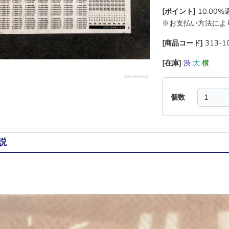
[ポイント]
10.00
※お支払い方法によ
[商品コード]
313-1
[在庫]
渋
大
横
―
個数
説