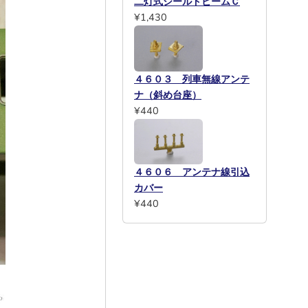
二灯式シールドビームＣ
¥1,430
４６０３ 列車無線アンテ
ナ（斜め台座）
¥440
４６０６ アンテナ線引込
カバー
¥440