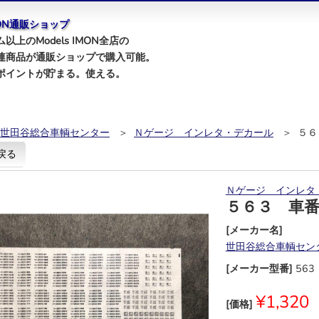
IMON通販ショップ
以上のModels IMON全店の
連商品が通販ショップで購入可能。
ポイントが貯まる。使える。
世田谷総合車輌センター
＞
Ｎゲージ インレタ・デカール
＞ ５６
戻る
Ｎゲージ インレタ
５６３ 車
[メーカー名]
世田谷総合車輌セン
[メーカー型番]
563
¥1,320
[価格]