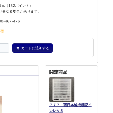
%還元（132ポイント）
り異なる場合があります。
00-467-476
―
宿
カートに追加する
関連商品
７７７ 西日本編成標記イ
ンレタ５