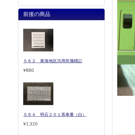
前後の商品
５６２ 東海地区汎用所属標記
¥880
５６４ 明石２０１系車番（白）
¥1,320