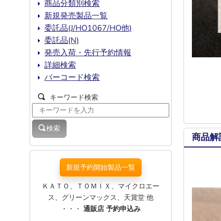
商品分類別検索
新規発売製品一覧
委託品(J/HO1067/HO他)
委託品(N)
発売入荷・先行予約情報
詳細検索
バーコード検索
キーワード検索
検索
商品解
新規予約開始製品一覧
ＫＡＴＯ、ＴＯＭＩＸ、マイクロエー
ス、グリーンマックス、天賞堂 他
・・・
通販店 予約申込み