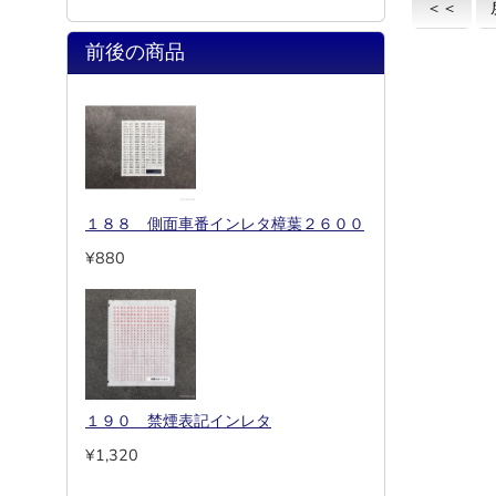
＜＜
前後の商品
１８８ 側面車番インレタ樟葉２６００
¥880
１９０ 禁煙表記インレタ
¥1,320