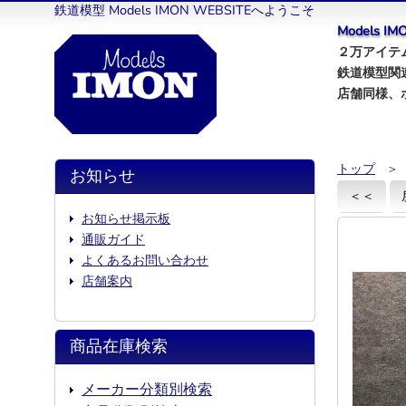
鉄道模型 Models IMON WEBSITEへようこそ
Models 
２万アイテム
鉄道模型関
店舗同様、
トップ
＞
お知らせ
＜＜
お知らせ掲示板
通販ガイド
よくあるお問い合わせ
店舗案内
商品在庫検索
メーカー分類別検索