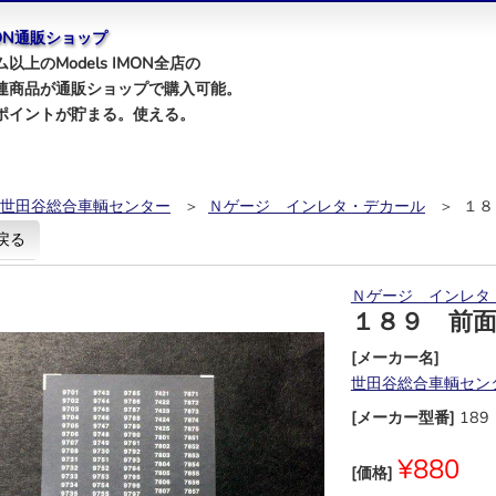
IMON通販ショップ
以上のModels IMON全店の
連商品が通販ショップで購入可能。
ポイントが貯まる。使える。
世田谷総合車輌センター
＞
Ｎゲージ インレタ・デカール
＞ １８
戻る
Ｎゲージ インレタ
１８９ 前
[メーカー名]
世田谷総合車輌セン
[メーカー型番]
189
¥880
[価格]