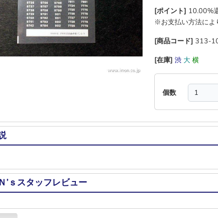
[ポイント]
10.00
※お支払い方法によ
[商品コード]
313-1
[在庫]
渋
大
横
―
個数
説
Ｎ’ｓスタッフレビュー