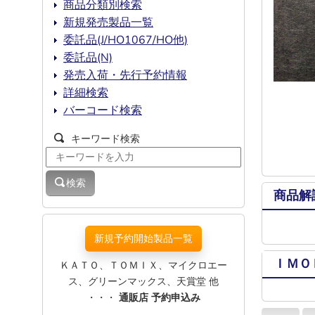
商品分類別検索
新規発売製品一覧
委託品(J/HO1067/HO他)
委託品(N)
発売入荷・先行予約情報
詳細検索
バーコード検索
キーワード検索
検索
商品解
新規予約開始製品一覧
ＩＭＯ
ＫＡＴＯ、ＴＯＭＩＸ、マイクロエー
ス、グリーンマックス、天賞堂 他
・・・
通販店 予約申込み