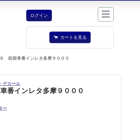
ログイン
カートを見る
９ 前面車番インレタ多摩９０００
・デカール
面車番インレタ多摩９０００
ター