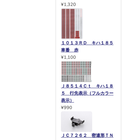
¥1,320
１０１３ＲＤ キハ１８５
車番 赤
¥1,100
Ｊ８５１４Ｃｔ キハ１８
５ 行先表示（フルカラー
表示）
¥990
ＪＣ７２６２ 密連形ＴＮ