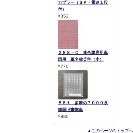
カプラー（ＳＰ・電連１段
付）
¥352
２８８－Ｃ 連合軍専用車
両用 軍名称英字（小）
¥770
８８１ 多摩の７０００系
前面旧書体車
¥880
▲このページのトップへ