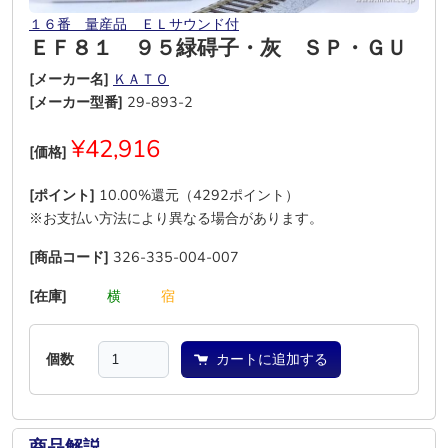
１６番 量産品 ＥＬサウンド付
ＥＦ８１ ９５緑碍子・灰 ＳＰ・ＧＵ
[メーカー名]
ＫＡＴＯ
[メーカー型番]
29-893-2
¥42,916
[価格]
[ポイント]
10.00%還元（4292ポイント）
※お支払い方法により異なる場合があります。
[商品コード]
326-335-004-007
[在庫]
―
―
横
―
―
宿
個数
カートに追加する
商品解説