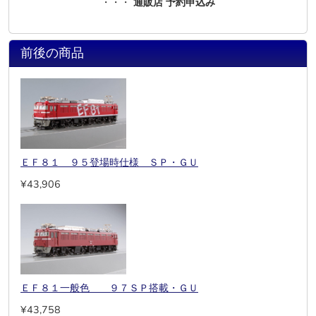
・・・
通販店 予約申込み
前後の商品
ＥＦ８１ ９５登場時仕様 ＳＰ・ＧＵ
¥43,906
ＥＦ８１一般色 ９７ＳＰ搭載・ＧＵ
¥43,758