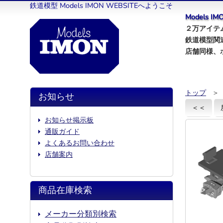
鉄道模型 Models IMON WEBSITEへようこそ
Models 
２万アイテム
鉄道模型関
店舗同様、
トップ
＞
お知らせ
＜＜
お知らせ掲示板
通販ガイド
よくあるお問い合わせ
店舗案内
商品在庫検索
メーカー分類別検索