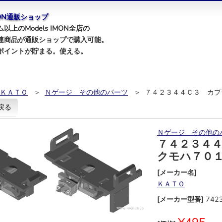
IMON通販ショップ
以上のModels IMON全店の
連商品が通販ショップで購入可能。
ポイントが貯まる。使える。
ＫＡＴＯ
＞
Ｎゲージ その他のパーツ
＞ ７４２３４４Ｃ３ カプ
戻る
Ｎゲージ その他の
７４２３４
クモハ７０
[メーカー名]
ＫＡＴＯ
[メーカー型番]
742