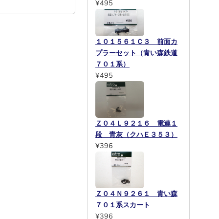
¥495
１０１５６１Ｃ３ 前面カ
プラーセット（青い森鉄道
７０１系）
¥495
Ｚ０４Ｌ９２１６ 電連１
段 青灰（クハＥ３５３）
¥396
Ｚ０４Ｎ９２６１ 青い森
７０１系スカート
¥396