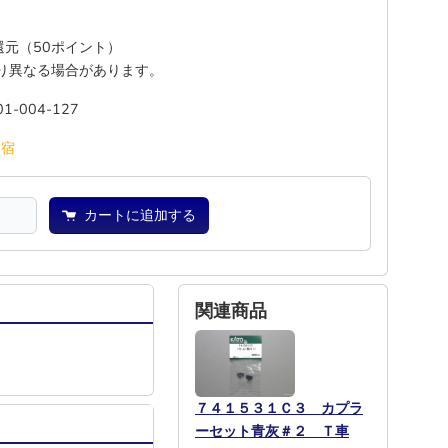
%還元（50ポイント）
り異なる場合があります。
01-004-127
池
宿
カートに追加する
関連商品
７４１５３１Ｃ３ カプラ
ーセット青灰＃２ Ｔ車