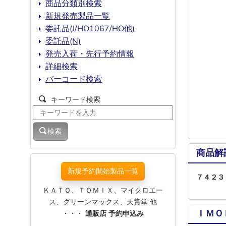
商品分類別検索
新規発売製品一覧
委託品(J/HO1067/HO他)
委託品(N)
発売入荷・先行予約情報
詳細検索
バーコード検索
キーワード検索
検索
商品解
新規予約開始製品一覧
７４２３
ＫＡＴＯ、ＴＯＭＩＸ、マイクロエー
ス、グリーンマックス、天賞堂 他
ＩＭＯ
・・・
通販店 予約申込み