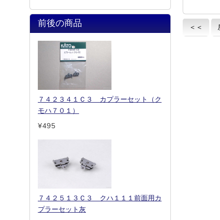
前後の商品
＜＜
７４２３４１Ｃ３ カプラーセット（ク
モハ７０１）
¥495
７４２５１３Ｃ３ クハ１１１前面用カ
プラーセット灰