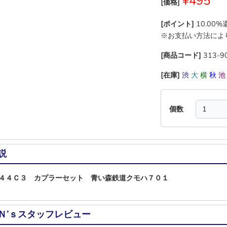
¥495
[価格]
[ポイント]
10.00
※お支払い方法によ
[商品コード]
313-9
[在庫]
渋
大
横
秋
個数
説
４４Ｃ３ カプラーセット 青い森鉄道クモハ７０１
Ｎ’ｓスタッフレビュー