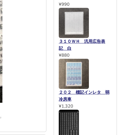
¥990
３１０ＷＨ 汎用広告表
記 白
¥880
２０２ 標記インレタ 弱
冷房車
¥1,320