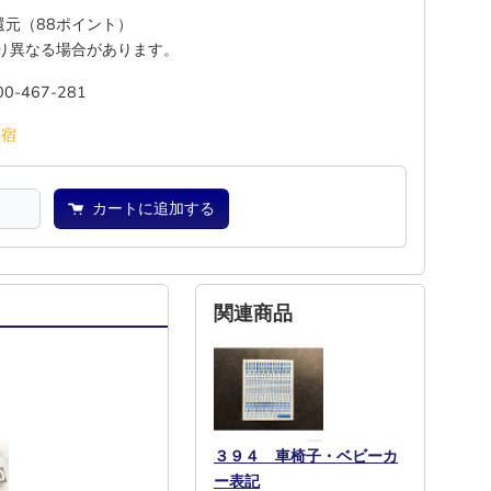
%還元（88ポイント）
り異なる場合があります。
00-467-281
池
宿
カートに追加する
関連商品
３９４ 車椅子・ベビーカ
ー表記