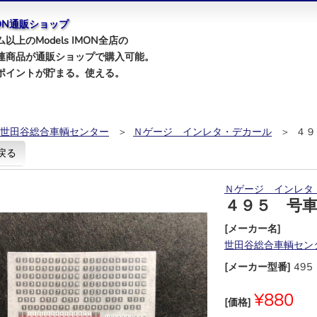
IMON通販ショップ
以上のModels IMON全店の
連商品が通販ショップで購入可能。
ポイントが貯まる。使える。
世田谷総合車輌センター
＞
Ｎゲージ インレタ・デカール
＞ ４９
戻る
Ｎゲージ インレタ
４９５ 号
[メーカー名]
世田谷総合車輌セン
[メーカー型番]
495
¥880
[価格]