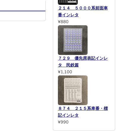
２１４ ５０００系前面車
番インレタ
¥880
７２９ 優先席表記インレ
タ 民鉄篇
¥1,100
８７４ ２１５系車番・標
記インレタ
¥990