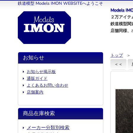
鉄道模型 Models IMON WEBSITEへようこそ
Models 
２万アイテム
鉄道模型関
店舗同様、
トップ
＞
お知らせ
＜＜
お知らせ掲示板
通販ガイド
よくあるお問い合わせ
店舗案内
商品在庫検索
メーカー分類別検索