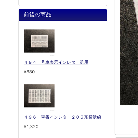
前後の商品
４９４ 号車表示インレタ 汎用
¥880
４９６ 車番インレタ ２０５系横浜線
¥1,320