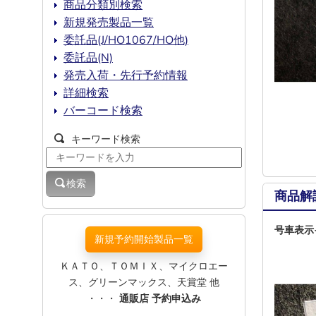
商品分類別検索
新規発売製品一覧
委託品(J/HO1067/HO他)
委託品(N)
発売入荷・先行予約情報
詳細検索
バーコード検索
キーワード検索
検索
商品解
号車表
新規予約開始製品一覧
ＫＡＴＯ、ＴＯＭＩＸ、マイクロエー
ス、グリーンマックス、天賞堂 他
・・・
通販店 予約申込み