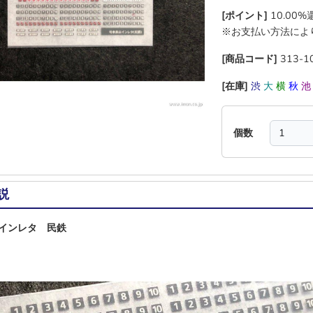
[ポイント]
10.00
※お支払い方法によ
[商品コード]
313-1
[在庫]
渋
大
横
秋
個数
説
示インレタ 民鉄