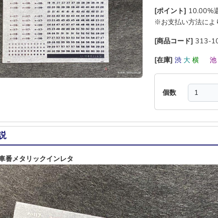
[ポイント]
10.00
※お支払い方法によ
[商品コード]
313-1
[在庫]
渋
大
横
―
個数
説
車番メタリックインレタ