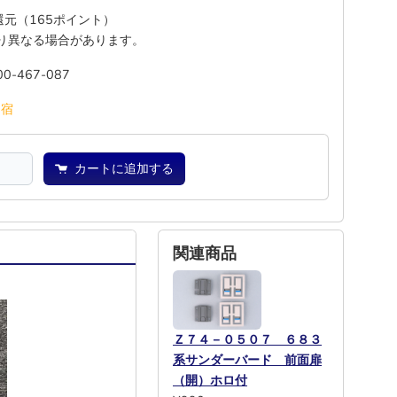
%還元（165ポイント）
り異なる場合があります。
00-467-087
池
宿
カートに追加する
関連商品
Ｚ７４－０５０７ ６８３
系サンダーバード 前面扉
（開）ホロ付