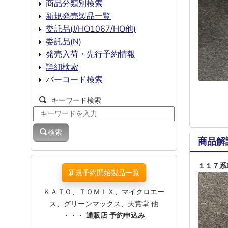
商品分類別検索
新規発売製品一覧
委託品(J/HO1067/HO他)
委託品(N)
発売入荷・先行予約情報
詳細検索
バーコード検索
キーワード検索
検索
商品解
１１７系
新規予約開始製品一覧
ＫＡＴＯ、ＴＯＭＩＸ、マイクロエー
ス、グリーンマックス、天賞堂 他
・・・
通販店 予約申込み