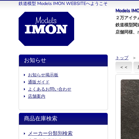
鉄道模型 Models IMON WEBSITEへようこそ
Models 
２万アイテム
鉄道模型関
店舗同様、
トップ
＞
お知らせ
＜＜
お知らせ掲示板
通販ガイド
よくあるお問い合わせ
店舗案内
商品在庫検索
メーカー分類別検索