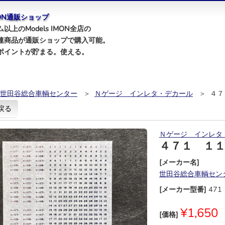
IMON通販ショップ
以上のModels IMON全店の
連商品が通販ショップで購入可能。
ポイントが貯まる。使える。
世田谷総合車輌センター
＞
Ｎゲージ インレタ・デカール
＞ ４７
戻る
Ｎゲージ インレタ
４７１ １
[メーカー名]
世田谷総合車輌セン
[メーカー型番]
471
¥1,650
[価格]