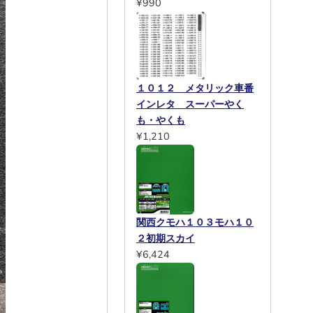
¥990
１０１２ メタリック車番
インレタ スーパーやく
も・やくも
¥1,210
関西クモハ１０３モハ１０
２初期スカイ
¥6,424