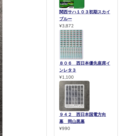
関西サハ１０３初期スカイ
ブルー
¥3,872
８０６ 西日本優先座席イ
ンレタ３
¥1,100
９４２ 西日本国電方向
幕 岡山黒幕
¥990