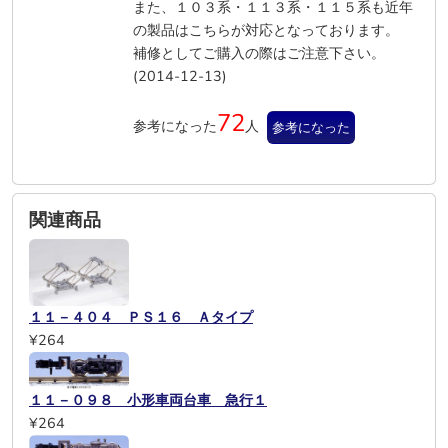
また、１０３系・１１３系・１１５系も近年
の製品はこちらが対応となっております。
補修としてご購入の際はご注意下さい。
(2014-12-13)
72
参考になった
人
参考になった
関連商品
１１－４０４ ＰＳ１６ Ａタイプ
¥264
１１－０９８ 小形車両台車 急行１
¥264