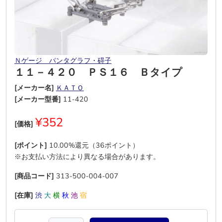
Ｎゲージ パンタグラフ・碍子
１１－４２０ ＰＳ１６ Ｂタイプ
[メーカー名]
ＫＡＴＯ
[メーカー型番]
11-420
¥352
[価格]
[ポイント]
10.00%還元（36ポイント）
※お支払い方法により異なる場合があります。
[商品コード]
313-500-004-007
[在庫]
渋
大
横
秋
池
宿