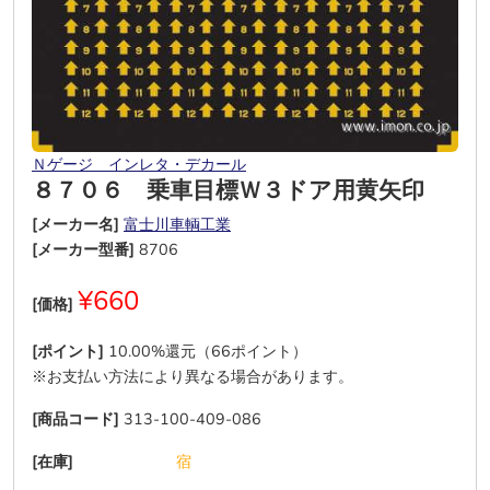
Ｎゲージ インレタ・デカール
８７０６ 乗車目標Ｗ３ドア用黄矢印
[メーカー名]
富士川車輌工業
[メーカー型番]
8706
¥660
[価格]
[ポイント]
10.00%還元（66ポイント）
※お支払い方法により異なる場合があります。
[商品コード]
313-100-409-086
[在庫]
―
―
―
―
―
宿