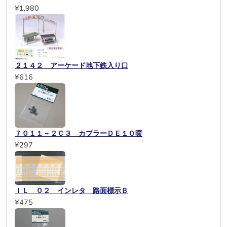
¥1,980
２１４２ アーケード地下鉄入り口
¥616
７０１１－２Ｃ３ カプラーＤＥ１０暖
¥297
ＩＬ ０２ インレタ 路面標示Ｂ
¥475