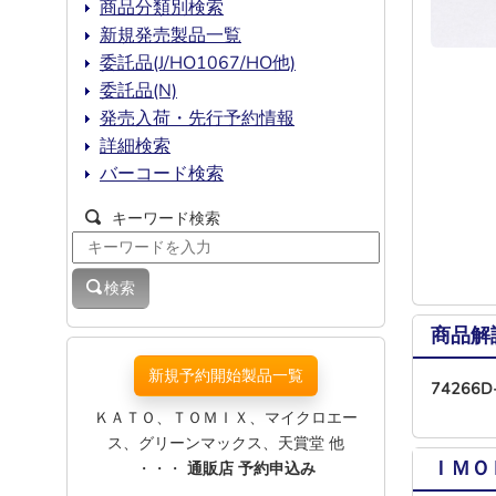
商品分類別検索
新規発売製品一覧
委託品(J/HO1067/HO他)
委託品(N)
発売入荷・先行予約情報
詳細検索
バーコード検索
キーワード検索
検索
商品解
新規予約開始製品一覧
7426
ＫＡＴＯ、ＴＯＭＩＸ、マイクロエー
ス、グリーンマックス、天賞堂 他
ＩＭＯ
・・・
通販店 予約申込み