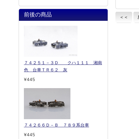
前後の商品
＜＜
７４２５１－３Ｄ クハ１１１ 湘南
色 台車ＴＲ６２ 灰
¥445
７４２６６Ｄ－Ｂ ７８９系台車
¥445