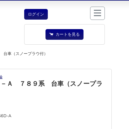
ログイン
カートを見る
 台車（スノープラウ付）
輪
Ｄ－Ａ ７８９系 台車（スノープラ
66D-A