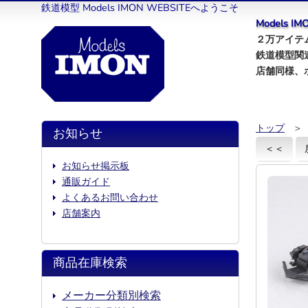
鉄道模型 Models IMON WEBSITEへようこそ
Models 
２万アイテム
鉄道模型関
店舗同様、
トップ
＞
お知らせ
＜＜
お知らせ掲示板
通販ガイド
よくあるお問い合わせ
店舗案内
商品在庫検索
メーカー分類別検索