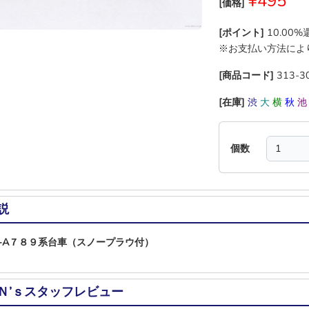
¥495
[価格]
[ポイント]
10.00
※お支払い方法によ
[商品コード]
313-3
[在庫]
渋
大
横
秋
個数
説
6D-A７８９系台車（スノープラウ付）
Ｎ’ｓスタッフレビュー