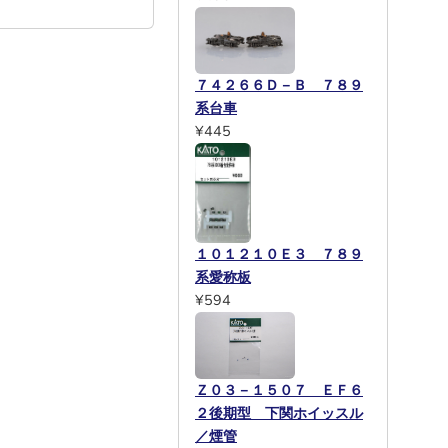
７４２６６Ｄ－Ｂ ７８９
系台車
¥445
１０１２１０Ｅ３ ７８９
系愛称板
¥594
Ｚ０３－１５０７ ＥＦ６
２後期型 下関ホイッスル
／煙管