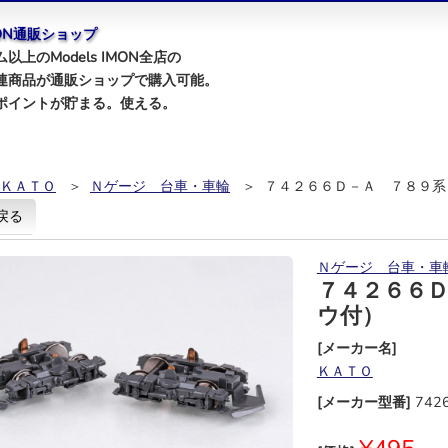
IMON通販ショップ
以上のModels IMON全店の
連商品が通販ショップで購入可能。
ポイントが貯まる。使える。
ＫＡＴＯ
＞
Ｎゲージ 台車・車輪
＞ ７４２６６Ｄ－Ａ ７８９系
戻る
Ｎゲージ 台車・車
７４２６６
ウ付）
[メーカー名]
ＫＡＴＯ
[メーカー型番]
742