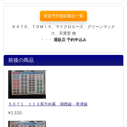
新規予約開始製品一覧
ＫＡＴＯ、ＴＯＭＩＸ、マイクロエース、グリーンマック
ス、天賞堂 他
・・・
通販店 予約申込み
前後の商品
５０７１ １１３系方向幕 湖西線・草津線
¥1,320