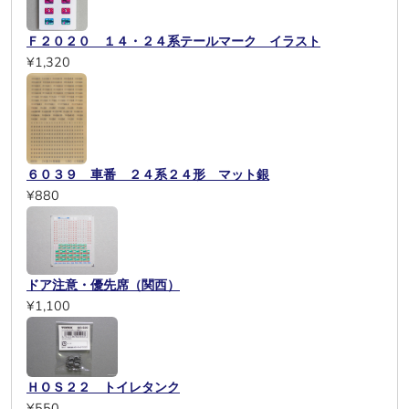
Ｆ２０２０ １４・２４系テールマーク イラスト
¥1,320
６０３９ 車番 ２４系２４形 マット銀
¥880
ドア注意・優先席（関西）
¥1,100
ＨＯＳ２２ トイレタンク
¥550