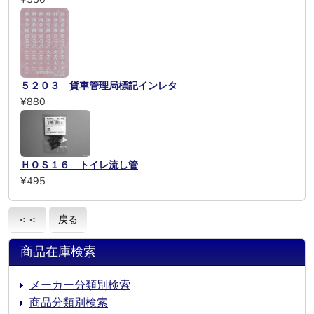
５２０３ 貨車管理局標記インレタ
¥880
ＨＯＳ１６ トイレ流し管
¥495
＜＜
戻る
商品在庫検索
メーカー分類別検索
商品分類別検索