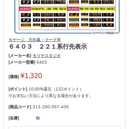
Ｎゲージ 方向幕・マーク等
６４０３ ２２１系行先表示
[メーカー名]
モリヤスタジオ
[メーカー型番]
6403
¥1,320
[価格]
[ポイント]
10.00%還元（132ポイント）
※お支払い方法により異なる場合があります。
[商品コード]
313-200-057-435
[在庫]
―
―
―
秋
―
―