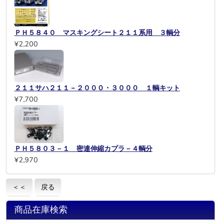
ＰＨ５８４０ マスキングシート２１１系用 ３輌分
¥2,200
２１１サハ２１１－２０００・３０００ １輌キット
¥7,700
ＰＨ５８０３－１ 密連伸縮カプラ－４輌分
¥2,970
＜＜
戻る
商品在庫検索