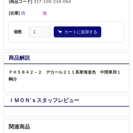
[商品コード]
327-100-234-064
[在庫]
渋
―
―
―
池
―
個数
カートに追加する
商品解説
ＰＨ５８４２－２ デカール２１１系東海道色 中間車用１
輌分
ＩＭＯＮ’ｓスタッフレビュー
関連商品