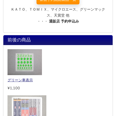
ＫＡＴＯ、ＴＯＭＩＸ、マイクロエース、グリーンマック
ス、天賞堂 他
・・・
通販店 予約申込み
前後の商品
グリーン車表示
¥1,100