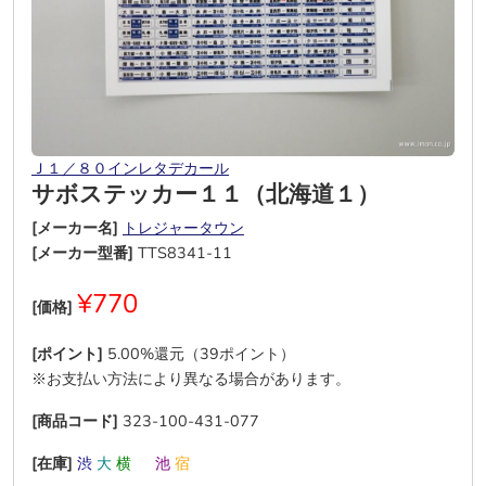
Ｊ１／８０インレタデカール
サボステッカー１１（北海道１）
[メーカー名]
トレジャータウン
[メーカー型番]
TTS8341-11
¥770
[価格]
[ポイント]
5.00%還元（39ポイント）
※お支払い方法により異なる場合があります。
[商品コード]
323-100-431-077
[在庫]
渋
大
横
―
池
宿