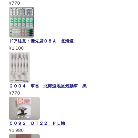
¥770
ドア注意・優先席０８Ａ 北海道
¥1,100
２００４ 車番 北海道地区気動車 黒
¥770
５０９２ ＤＴ２２ ＰＬ軸
¥1,980