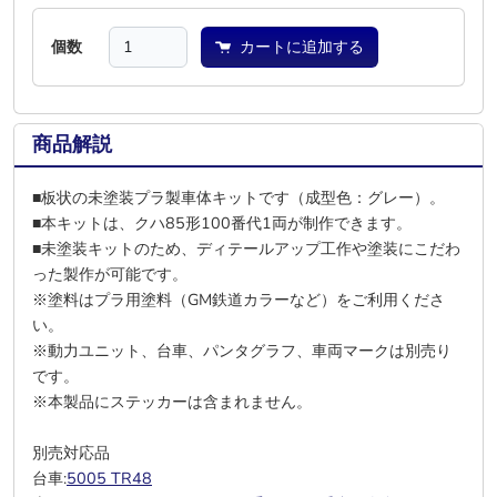
個数
カートに追加する
商品解説
■板状の未塗装プラ製車体キットです（成型色：グレー）。
■本キットは、クハ85形100番代1両が制作できます。
■未塗装キットのため、ディテールアップ工作や塗装にこだわ
った製作が可能です。
※塗料はプラ用塗料（GM鉄道カラーなど）をご利用くださ
い。
※動力ユニット、台車、パンタグラフ、車両マークは別売り
です。
※本製品にステッカーは含まれません。
別売対応品
台車:
5005 TR48