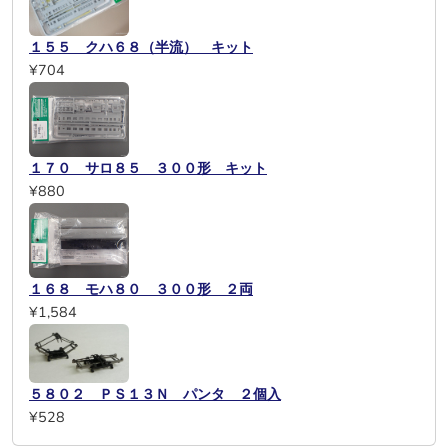
１５５ クハ６８（半流） キット
¥704
１７０ サロ８５ ３００形 キット
¥880
１６８ モハ８０ ３００形 ２両
¥1,584
５８０２ ＰＳ１３Ｎ パンタ ２個入
¥528