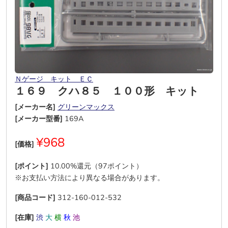
Ｎゲージ キット ＥＣ
１６９ クハ８５ １００形 キット
[メーカー名]
グリーンマックス
[メーカー型番]
169A
¥968
[価格]
[ポイント]
10.00%還元（97ポイント）
※お支払い方法により異なる場合があります。
[商品コード]
312-160-012-532
[在庫]
渋
大
横
秋
池
―