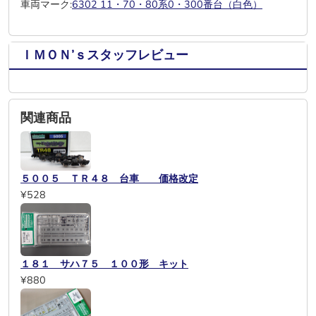
車両マーク:
6302 11・70・80系0・300番台（白色）
ＩＭＯＮ’ｓスタッフレビュー
関連商品
５００５ ＴＲ４８ 台車 価格改定
¥528
１８１ サハ７５ １００形 キット
¥880