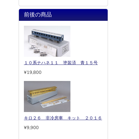
前後の商品
１０系ナハネ１１ 塗装済 青１５号
¥19,800
キロ２６ 非冷房車 キット ２０１６
¥9,900