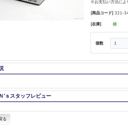
※お支払い方法によ
[商品コード]
321-3
[在庫]
―
―
横
―
個数
説
Ｎ’ｓスタッフレビュー
戻る