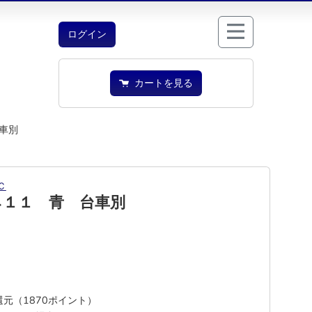
ログイン
カートを見る
車別
Ｃ
ネ１１ 青 台車別
%還元（1870ポイント）