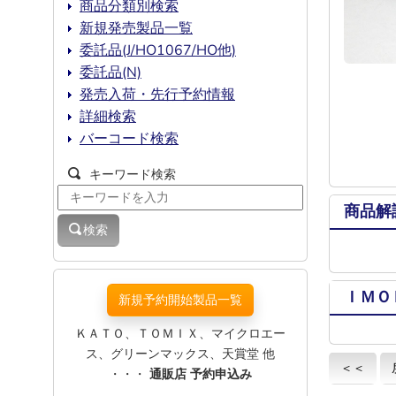
商品分類別検索
新規発売製品一覧
委託品(J/HO1067/HO他)
委託品(N)
発売入荷・先行予約情報
詳細検索
バーコード検索
キーワード検索
商品解
検索
ＩＭＯ
新規予約開始製品一覧
ＫＡＴＯ、ＴＯＭＩＸ、マイクロエー
ス、グリーンマックス、天賞堂 他
＜＜
・・・
通販店 予約申込み