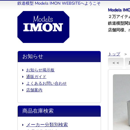
鉄道模型 Models IMON WEBSITEへようこそ
Models 
２万アイテム
鉄道模型関
店舗同様、
トップ
＞
お知らせ
＜＜
お知らせ掲示板
通販ガイド
よくあるお問い合わせ
店舗案内
商品在庫検索
メーカー分類別検索