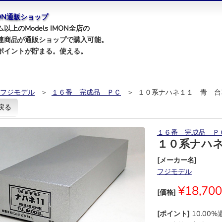
IMON通販ショップ
以上のModels IMON全店の
連商品が通販ショップで購入可能。
ポイントが貯まる。使える。
フジモデル
＞
１６番 完成品 ＰＣ
＞ １０系ナハネ１１ 青 台
戻る
１６番 完成品 Ｐ
１０系ナハ
[メーカー名]
フジモデル
¥18,700
[価格]
[ポイント]
10.00