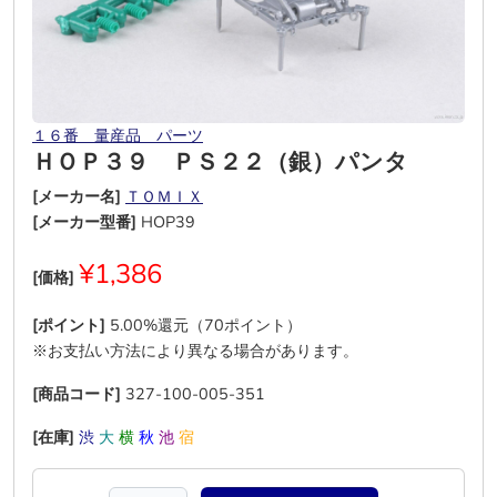
１６番 量産品 パーツ
ＨＯＰ３９ ＰＳ２２（銀）パンタ
[メーカー名]
ＴＯＭＩＸ
[メーカー型番]
HOP39
¥1,386
[価格]
[ポイント]
5.00%還元（70ポイント）
※お支払い方法により異なる場合があります。
[商品コード]
327-100-005-351
[在庫]
渋
大
横
秋
池
宿