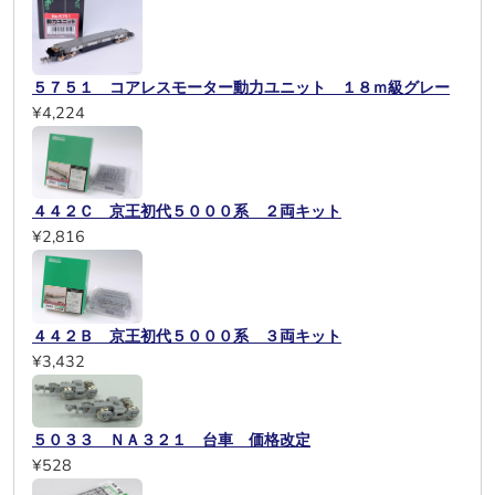
５７５１ コアレスモーター動力ユニット １８ｍ級グレー
¥4,224
４４２Ｃ 京王初代５０００系 ２両キット
¥2,816
４４２Ｂ 京王初代５０００系 ３両キット
¥3,432
５０３３ ＮＡ３２１ 台車 価格改定
¥528