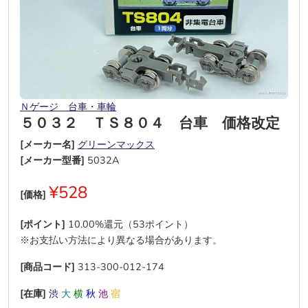
Ｎゲージ 台車・車輪
５０３２ ＴＳ８０４ 台車 価格改定
[メーカー名]
グリーンマックス
[メーカー型番]
5032A
¥528
[価格]
[ポイント]
10.00%還元（53ポイント）
※お支払い方法により異なる場合があります。
[商品コード]
313-300-012-174
[在庫]
渋
大
横
秋
池
宿