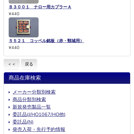
Ｂ３００１ ナロー用カプラーＡ
¥440
５５２１ コッペル銘板（赤・頸城用）
¥440
＜＜
戻る
商品在庫検索
メーカー分類別検索
商品分類別検索
新規発売製品一覧
委託品(J/HO1067/HO他)
委託品(N)
発売入荷・先行予約情報