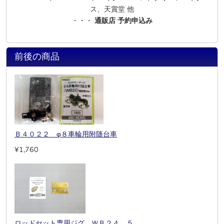
ス、天賞堂 他
・・・
通販店 予約申込み
前後の商品
Ｂ４０２２ φ８車輪用附随台車
¥1,760
ロッドセット専用ジグ ＷＢ２４．５