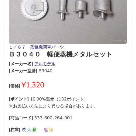
１／８７ 蒸気機関車パーツ
Ｂ３０４０ 軽便蒸機メタルセット
[メーカー名]
アルモデル
[メーカー型番]
B3040
¥1,320
[価格]
[ポイント]
10.00%還元（132ポイント）
※お支払い方法により異なる場合があります。
[商品コード]
333-600-264-001
[在庫]
渋
大
横
―
池
宿