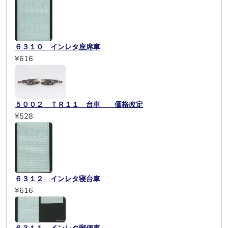
６３１０ インレタ座席車
¥616
５００２ ＴＲ１１ 台車 価格改定
¥528
６３１２ インレタ寝台車
¥616
６３１１ インレタ郵便車