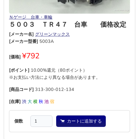
Ｎゲージ 台車・車輪
５００３ ＴＲ４７ 台車 価格改定
[メーカー名]
グリーンマックス
[メーカー型番]
5003A
¥792
[価格]
[ポイント]
10.00%還元（80ポイント）
※お支払い方法により異なる場合があります。
[商品コード]
313-300-012-134
[在庫]
渋
大
横
秋
池
宿
個数
カートに追加する