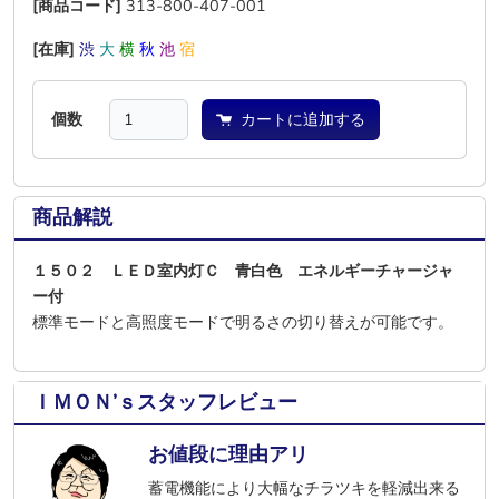
[商品コード]
313-800-407-001
[在庫]
渋
大
横
秋
池
宿
個数
カートに追加する
商品解説
１５０２ ＬＥＤ室内灯Ｃ 青白色 エネルギーチャージャ
ー付
標準モードと高照度モードで明るさの切り替えが可能です。
ＩＭＯＮ’ｓスタッフレビュー
お値段に理由アリ
蓄電機能により大幅なチラツキを軽減出来る