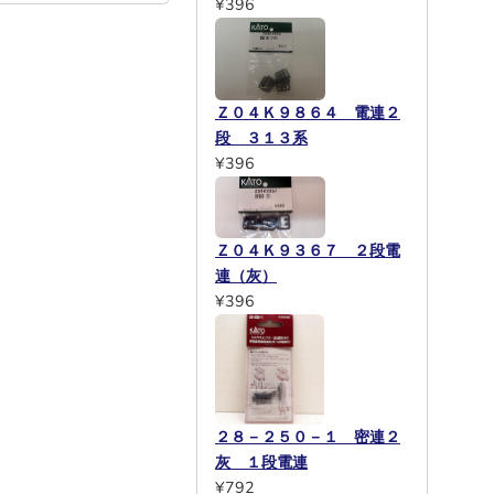
¥396
Ｚ０４Ｋ９８６４ 電連２
段 ３１３系
¥396
Ｚ０４Ｋ９３６７ ２段電
連（灰）
¥396
２８－２５０－１ 密連２
灰 １段電連
¥792