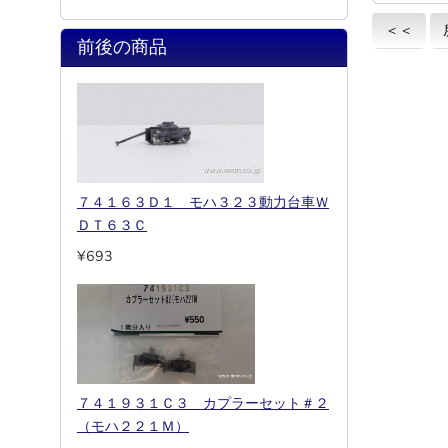
＜＜
前後の商品
７４１６３Ｄ１ モハ３２３動力台車Ｗ
ＤＴ６３Ｃ
¥693
７４１９３１Ｃ３ カプラーセット＃２
（モハ２２１Ｍ）