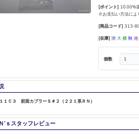
[ポイント]
10.00
※お支払い方法によ
[商品コード]
313-8
[在庫]
渋
大
横
秋
個数
説
１１Ｃ３ 前面カプラーＳ＃２（２２１系ＲＮ）
Ｎ’ｓスタッフレビュー