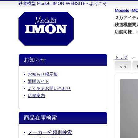
鉄道模型 Models IMON WEBSITEへようこそ
Models 
２万アイテム
鉄道模型関
店舗同様、
トップ
＞
お知らせ
＜＜
お知らせ掲示板
通販ガイド
よくあるお問い合わせ
店舗案内
商品在庫検索
メーカー分類別検索