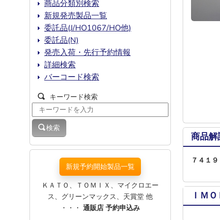
商品分類別検索
新規発売製品一覧
委託品(J/HO1067/HO他)
委託品(N)
発売入荷・先行予約情報
詳細検索
バーコード検索
キーワード検索
検索
商品解
７４１９
新規予約開始製品一覧
ＫＡＴＯ、ＴＯＭＩＸ、マイクロエー
ＩＭＯ
ス、グリーンマックス、天賞堂 他
・・・
通販店 予約申込み