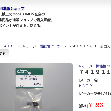
IMON通販ショップ
以上のModels IMON全店の
連商品が通販ショップで購入可能。
ポイントが貯まる。使える。
ＫＡＴＯ
＞
Ｎゲージ 機能性パーツ
＞ ７４１９１１Ｃ３ 前面カ
戻る
Ｎゲージ 機能性パ
７４１９１
[メーカー名]
ＫＡＴＯ
[メーカー型番]
741
¥396
[価格]