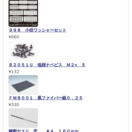
９９８ 小径ワッシャーセット
¥660
Ｂ２０５１Ｕ 低頭ナベビス Ｍ２× ５
¥132
ＦＭ８００１ 黒ファイバー紙０．２５
¥330
精密ヤスリ 平 ＃４ １６０ｍｍ