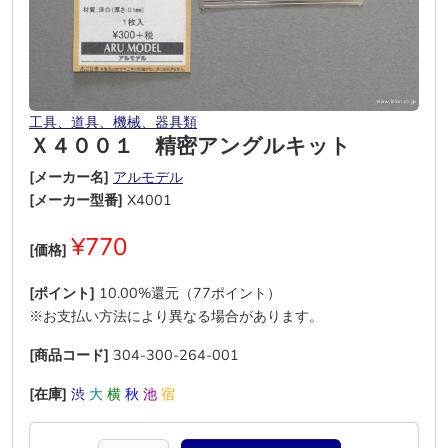
工具、道具、機械、器具類
Ｘ４００１ 精密アングルキット
[メーカー名]
アルモデル
[メーカー型番]
X4001
¥770
[価格]
[ポイント]
10.00%還元（77ポイント）
※お支払い方法により異なる場合があります。
[商品コード]
304-300-264-001
[在庫]
渋
大
横
秋
池
宿