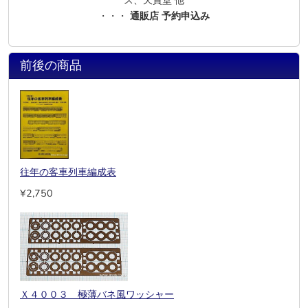
ス、天賞堂 他
・・・
通販店 予約申込み
前後の商品
往年の客車列車編成表
¥2,750
Ｘ４００３ 極薄バネ風ワッシャー