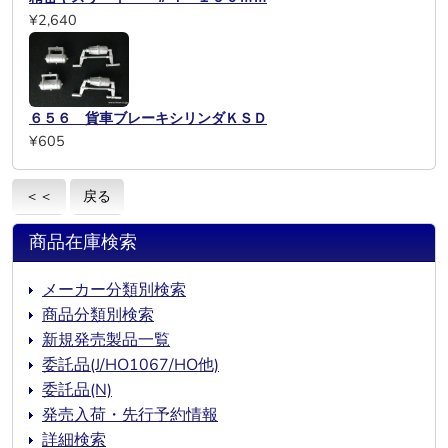
¥2,640
６５６ 貨車ブレーキシリンダＫＳＤ
¥605
＜＜
戻る
商品在庫検索
メーカー分類別検索
商品分類別検索
新規発売製品一覧
委託品(J/HO1067/HO他)
委託品(N)
発売入荷・先行予約情報
詳細検索