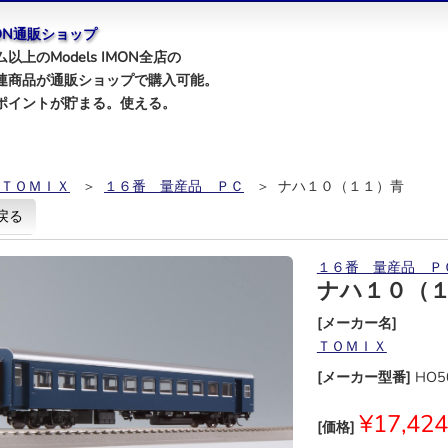
IMON通販ショップ
以上のModels IMON全店の
連商品が通販ショップで購入可能。
ポイントが貯まる。使える。
ＴＯＭＩＸ
＞
１６番 量産品 ＰＣ
＞ ナハ１０（１１）青
戻る
１６番 量産品 Ｐ
ナハ１０（
[メーカー名]
ＴＯＭＩＸ
[メーカー型番]
HO5
¥17,424
[価格]