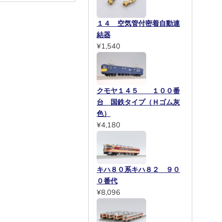
１４ 空気管付密着自動連
結器
¥1,540
クモヤ１４５ １００番
台 国鉄タイプ（Ｈゴム灰
色）
¥4,180
キハ８０系キハ８２ ９０
０番代
¥8,096