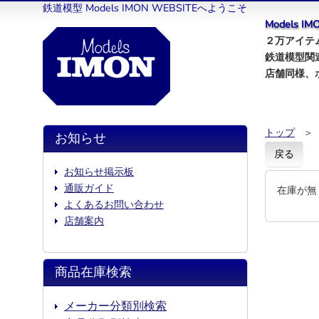
鉄道模型 Models IMON WEBSITEへようこそ
Models 
２万アイテム
鉄道模型関
店舗同様、
トップ
＞
お知らせ
戻る
お知らせ掲示板
通販ガイド
在庫が無
よくあるお問い合わせ
店舗案内
商品在庫検索
メーカー分類別検索