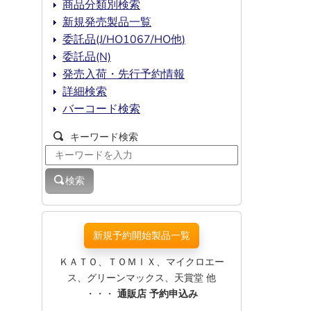
商品分類別検索
新規発売製品一覧
委託品(J/HO1067/HO他)
委託品(N)
発売入荷・先行予約情報
詳細検索
バーコード検索
キーワード検索
検索
新規予約開始製品一覧
ＫＡＴＯ、ＴＯＭＩＸ、マイクロエー
ス、グリーンマックス、天賞堂 他
・・・
通販店 予約申込み