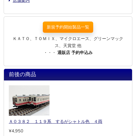
店舗案内
新規予約開始製品一覧
ＫＡＴＯ、ＴＯＭＩＸ、マイクロエース、グリーンマック
ス、天賞堂 他
・・・
通販店 予約申込み
前後の商品
Ａ０３８２ １１９系 するがシャトル色 ４両
¥4,950