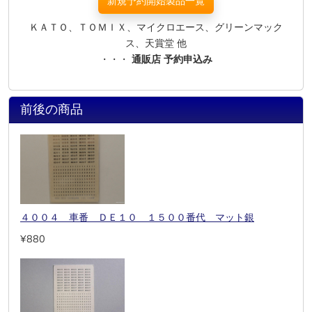
新規予約開始製品一覧
ＫＡＴＯ、ＴＯＭＩＸ、マイクロエース、グリーンマック
ス、天賞堂 他
・・・
通販店 予約申込み
前後の商品
４００４ 車番 ＤＥ１０ １５００番代 マット銀
¥880