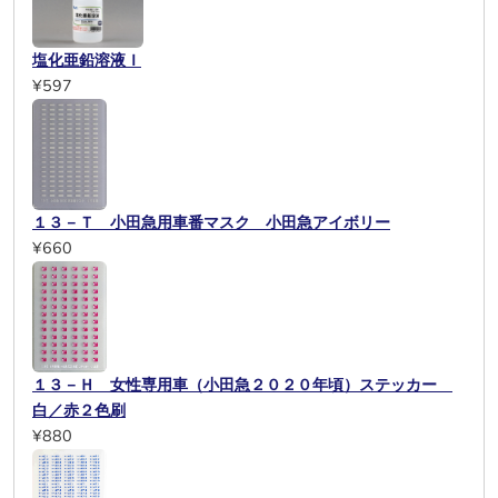
塩化亜鉛溶液Ｉ
¥597
１３－Ｔ 小田急用車番マスク 小田急アイボリー
¥660
１３－Ｈ 女性専用車（小田急２０２０年頃）ステッカー
白／赤２色刷
¥880