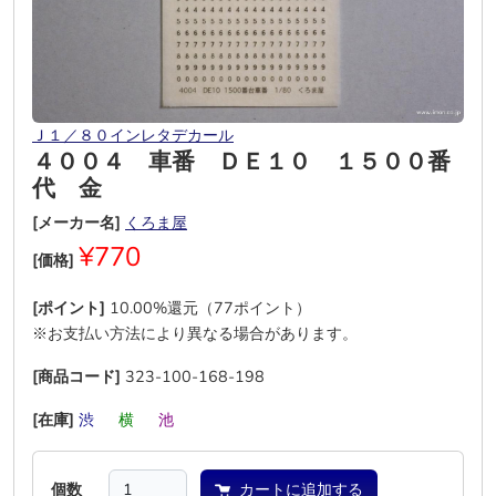
Ｊ１／８０インレタデカール
４００４ 車番 ＤＥ１０ １５００番
代 金
[メーカー名]
くろま屋
¥770
[価格]
[ポイント]
10.00%還元（77ポイント）
※お支払い方法により異なる場合があります。
[商品コード]
323-100-168-198
[在庫]
渋
―
横
―
池
―
個数
カートに追加する