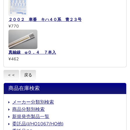
２００２ 車番 キハ４０系 青２３号
¥770
真鍮線 φ０．４ ７本入
¥462
＜＜
戻る
商品在庫検索
メーカー分類別検索
商品分類別検索
新規発売製品一覧
委託品(J/HO1067/HO他)