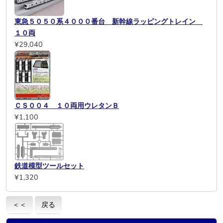
東急５０５０系４０００番台 新幹線ラッピングトレイン
１０両
¥29,040
ＣＳ００４ １０両用ウレタンＢ
¥1,100
鉄道模型ツールセット
¥1,320
＜＜
戻る