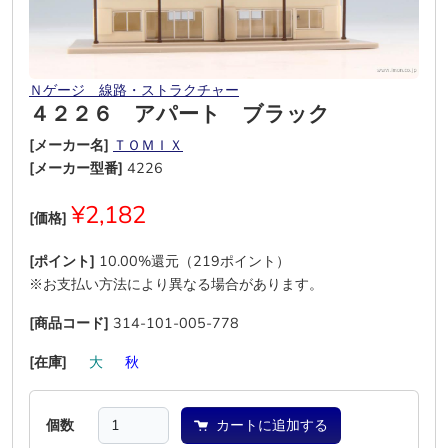
Ｎゲージ＿線路・ストラクチャー
４２２６ アパート ブラック
[メーカー名]
ＴＯＭＩＸ
[メーカー型番]
4226
¥2,182
[価格]
[ポイント]
10.00%還元（219ポイント）
※お支払い方法により異なる場合があります。
[商品コード]
314-101-005-778
[在庫]
―
大
―
秋
―
―
個数
カートに追加する